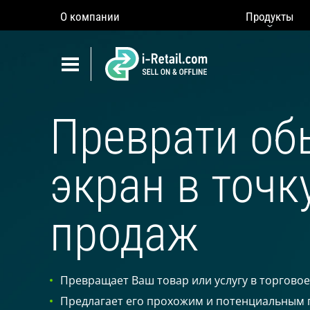
О компании
Продукты
Показать
навигацию
Показать
навигацию
О КОМПАНИИ
Преврати о
ПРОДУКТЫ
САМООБСЛУЖИВАНИЕ
экран в точк
Робокиоск (ХИТ)
Вендинг
продаж
Мульти корнеры
Микромаркет
Кофейни для бизнеса
Превращает Ваш товар или услугу в торгово
(НОВОЕ)
Предлагает его прохожим и потенциальным 
Касса самообслуживания