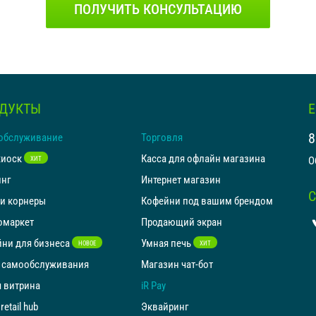
ПОЛУЧИТЬ КОНСУЛЬТАЦИЮ
ДУКТЫ
8
обслуживание
Торговля
киоск
Касса для офлайн магазина
О
ХИТ
инг
Интернет магазин
и корнеры
Кофейни под вашим брендом
омаркет
Продающий экран
ни для бизнеса
Умная печь
НОВОЕ
ХИТ
 самообслуживания
Магазин чат-бот
 витрина
iR Pay
retail hub
Эквайринг