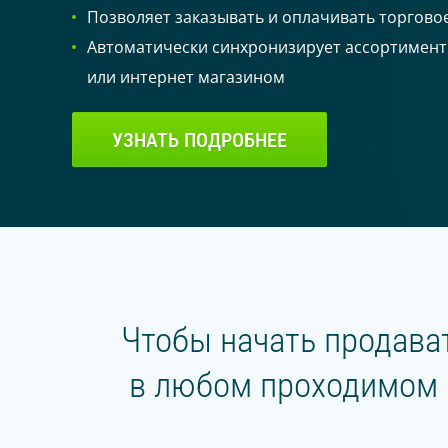
Позволяет заказывать и оплачивать торговое
Умная витрина
Автоматически синхронизирует ассортимент
Smart retail hub
или интернет магазином
Питьевая платформа
Магазин без кассира
УЗНАТЬ ПОДРОБНЕЕ
УМНЫЕ КОФЕМАШИНЫ
На зерне
На концентратах
ТОРГОВЛЯ
Чтобы начать продават
Касса для офлайн магазина
в любом проходимом м
Интернет-магазин
Кофейни под вашим
брендом